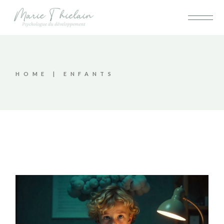
Skip
to
the
content
HOME
ENFANTS