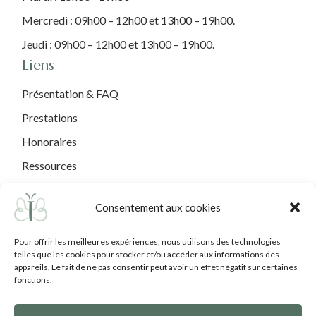
Mercredi : 09h00 – 12h00 et 13h00 – 19h00.
Jeudi : 09h00 – 12h00 et 13h00 – 19h00.
Liens
Présentation & FAQ
Prestations
Honoraires
Ressources
Contact
Consentement aux cookies
Mentions légales
Mentions légales
Pour offrir les meilleures expériences, nous utilisons des technologies
telles que les cookies pour stocker et/ou accéder aux informations des
Cookies & RGPD
appareils. Le fait de ne pas consentir peut avoir un effet négatif sur certaines
fonctions.