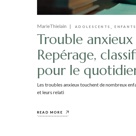
MarieThielain
ADOLESCENTS
ENFANT
Trouble anxieux c
Repérage, classif
pour le quotidie
Les troubles anxieux touchent de nombreux enfant
et leurs relati
READ MORE