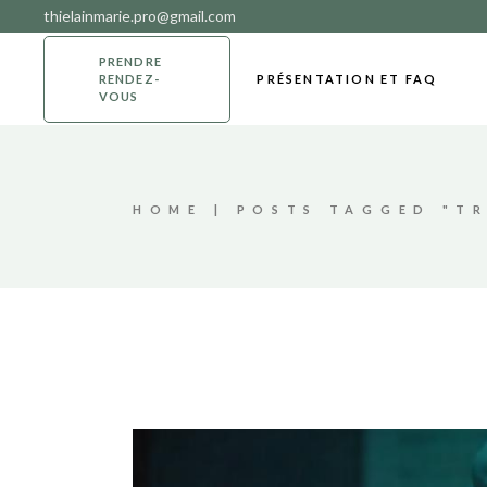
Skip
thielainmarie.pro@gmail.com
to
the
content
PRENDRE
RENDEZ-
PRÉSENTATION ET FAQ
VOUS
HOME
POSTS TAGGED "T