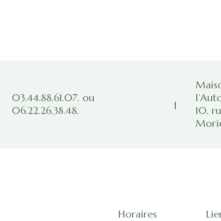
Maiso
03.44.88.61.07. ou
l’Aut
|
06.22.26.38.48.
10, r
Morie
Horaires
Lie