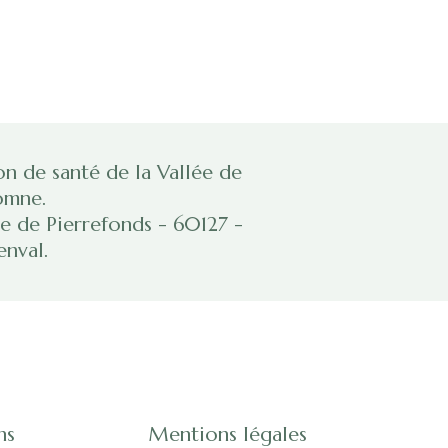
n de santé de la Vallée de
omne.
ue de Pierrefonds - 60127 -
nval.
ns
Mentions légales